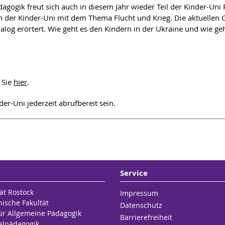
dagogik freut sich auch in diesem Jahr wieder Teil der Kinder-Un
 der Kinder-Uni mit dem Thema Flucht und Krieg. Die aktuellen 
ialog erörtert. Wie geht es den Kindern in der Ukraine und wie geh
 Sie
hier
.
er-Uni jederzeit abrufbereit sein.
Service
ät Rostock
Impressum
hische Fakultät
Datenschutz
für Allgemeine Pädagogik
Barrierefreiheit
alpädagogik