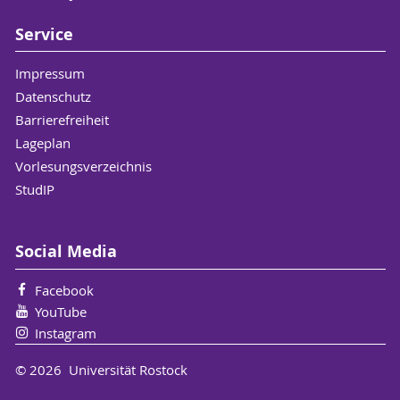
Handbook of Schleiermacher. Amhurst 2021
[in Vorbereitung]
Service
Meier, Dorothea: »Umb der lieben Jugendt
willen« – Wolfgang Ratke und der Krieg. In:
Impressum
Ackermann, Astrid/Meumann,
Datenschutz
Markus/Schmidt-Funke, Julia/Westphal,
Barrierefreiheit
Sigrid (Hg.): Mitten in Deutschland – mitten
Lageplan
im Krieg? Leben und Handeln in einer
Vorlesungsverzeichnis
»Ausnahmesituation«, 1618-1648. Berlin
StudIP
2021 [in Vorbereitung]
2019
Social Media
Meier, Dorothea: Schleiermachers
Facebook
Psychologie. Eine Phänomenologie der
YouTube
Seele. Baden Baden 2019
Instagram
2018
© 2026 Universität Rostock