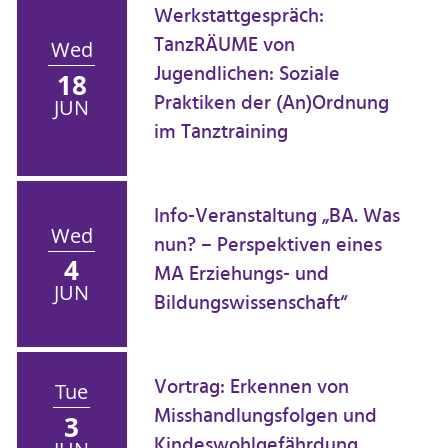
Werkstattgespräch:
TanzRÄUME von
Wed
Jugendlichen: Soziale
18
Praktiken der (An)Ordnung
JUN
im Tanztraining
Info-Veranstaltung „BA. Was
Wed
nun? – Perspektiven eines
4
MA Erziehungs- und
JUN
Bildungswissenschaft“
Vortrag: Erkennen von
Tue
Misshandlungsfolgen und
3
Kindeswohlgefährdung