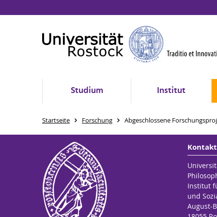
Studium
Institut
Startseite
Forschung
Abgeschlossene Forschungsproj
Kontakt
Universit
Philosop
Institut 
und Sozi
August-B
18055 Ro