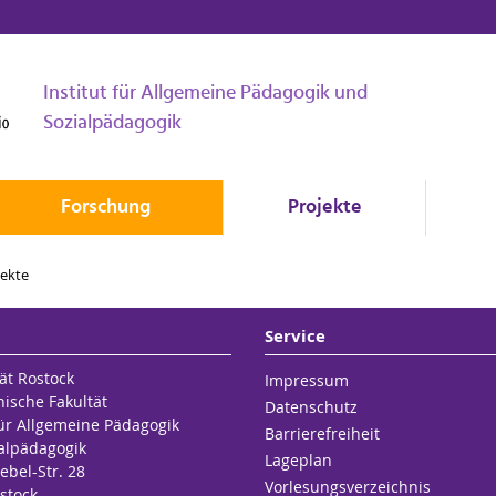
Institut für Allgemeine Pädagogik und
Sozialpädagogik
Forschung
Projekte
ekte
Service
ät Rostock
Impressum
hische Fakultät
Datenschutz
für Allgemeine Pädagogik
Barrierefreiheit
alpädagogik
Lageplan
ebel-Str. 28
Vorlesungsverzeichnis
stock