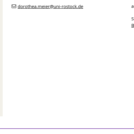
a
dorothea.meier
@uni-rostock
.de
S
B