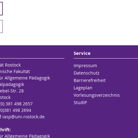
Service
ät Rostock
Impressum
hische Fakultät
Datenschutz
für Allgemeine Pädagogik
Barrierefreiheit
alpädagogik
Lageplan
ebel-Str. 28
Vorlesungsverzeichnis
stock
StudIP
 (0) 381 498 2657
(0)381 498 2694
iasp
@uni-rostock
.de
hrift:
für Allgemeine Pädagogik