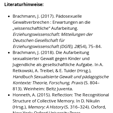
Literaturhinweise:
Brachmann, J. (2017). Pädosexuelle
Gewaltverbrechen : Erwartungen an die
„wissenschaftliche“ Aufarbeitung.
Erziehungswissenschaft: Mitteilungen der
Deutschen Gesellschaft für
Erziehungswissenschaft (DGfE)
,
28
(54), 75–84.
Brachmann, J. (2018). Die Aufarbeitung
sexualisierter Gewalt gegen Kinder und
Jugendliche als gesellschaftliche Aufgabe. In A.
Retkowski, A. Treibel, & E. Tuider (Hrsg.),
Handbuch Sexualisierte Gewalt und pädagogische
Kontexte: Theorie, Forschung, Praxis
(S. 804–
813). Weinheim: Beltz Juventa.
Honneth, A. (2015). Reflection: The Recognitional
Structure of Collective Memory. In D. Nikulin
(Hrsg.),
Memory: A History
(S. 316–324). Oxford,
New York: Oxford University Press.