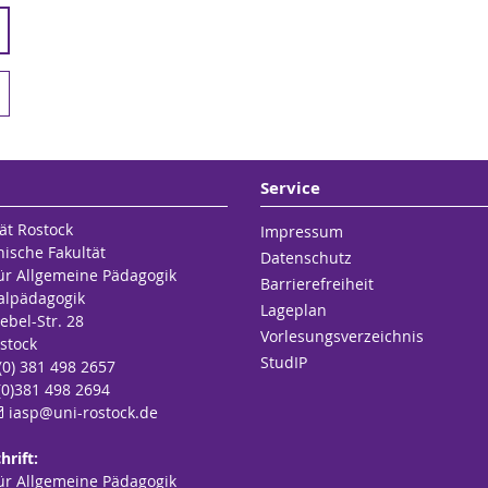
Service
ät Rostock
Impressum
hische Fakultät
Datenschutz
für Allgemeine Pädagogik
Barrierefreiheit
alpädagogik
Lageplan
ebel-Str. 28
Vorlesungsverzeichnis
stock
StudIP
 (0) 381 498 2657
(0)381 498 2694
iasp
@uni-rostock
.de
hrift:
für Allgemeine Pädagogik