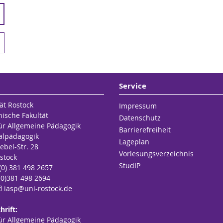
Service
ät Rostock
Impressum
hische Fakultät
Datenschutz
für Allgemeine Pädagogik
Barrierefreiheit
alpädagogik
Lageplan
ebel-Str. 28
Vorlesungsverzeichnis
stock
StudIP
 (0) 381 498 2657
(0)381 498 2694
iasp
@uni-rostock
.de
hrift:
für Allgemeine Pädagogik