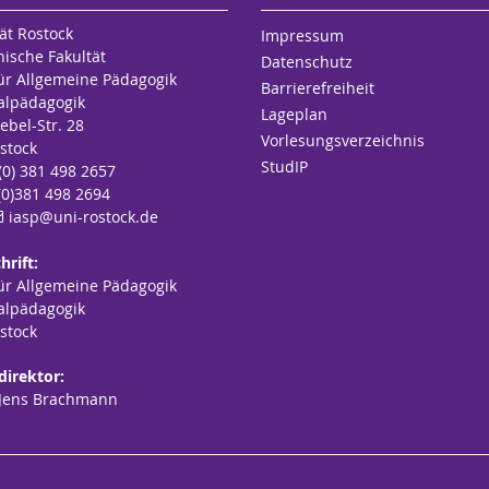
ät Rostock
Impressum
hische Fakultät
Datenschutz
für Allgemeine Pädagogik
Barrierefreiheit
alpädagogik
Lageplan
ebel-Str. 28
Vorlesungsverzeichnis
stock
StudIP
 (0) 381 498 2657
(0)381 498 2694
iasp
@uni-rostock
.de
hrift:
für Allgemeine Pädagogik
alpädagogik
stock
direktor:
. Jens Brachmann