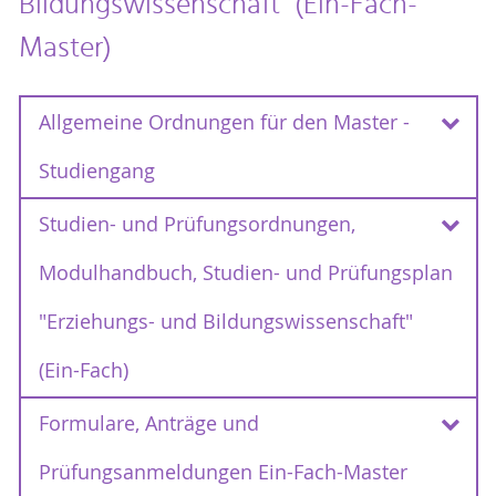
Bildungswissenschaft" (Ein-Fach-
Master)
Allgemeine Ordnungen für den Master -
Studiengang
Studien- und Prüfungsordnungen,
Rahmenprüfungsordnungen 2012 - 2018
Modulhandbuch, Studien- und Prüfungsplan
Rahmenprüfungsordnung für den
Bachelor und Master an der Universität
"Erziehungs- und Bildungswissenschaft"
vom 30.August 2012
Rostock
(RPO)
Erste Satzung zur Änderung der
(Ein-Fach)
Rahmenprüfungsordnung für die Bachelor-
vom 29.
und Masterstudiengänge
Formulare, Anträge und
Studien- und Prüfungsordnungen,
September 2013
Modulhandbuch, Studien- und
Zweite Satzung zur Änderung der
Prüfungsanmeldungen Ein-Fach-Master